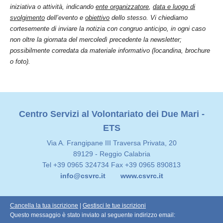
iniziativa o attività, indicando
ente organizzatore
,
data e luogo di
svolgimento
dell’evento e
obiettivo
dello stesso. Vi chiediamo
cortesemente di inviare la notizia con congruo anticipo, in ogni caso
non oltre la giornata del mercoledì precedente la
newsletter
;
possibilmente corredata da materiale informativo (locandina, brochure
o foto).
Centro Servizi al Volontariato dei Due Mari -
ETS
Via A. Frangipane III Traversa Privata, 20
89129 - Reggio Calabria
Tel +39 0965 324734 Fax +39 0965 890813
info@csvrc.it
www.csvrc.it
Cancella la tua iscrizione
|
Gestisci le tue iscrizioni
Questo messaggio è stato inviato al seguente indirizzo email: