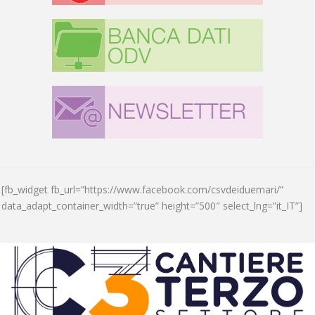
[fb_widget fb_url=”https://www.facebook.com/csvdeiduemari/”
data_adapt_container_width=”true” height=”500″ select_lng=”it_IT”]