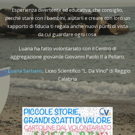
, che consiglio,
Un’esperienza che porterò sem
 creare con loro un
soprattutto, che rifarei altre 
uovi punti di vista
Antonino ha fatto volontariato con
osa.
pediatria.
 il Centro di
Antonino Calabrese
,
ITE "Piria" d
olo II a Pellaro.
. Da Vinci" di Reggio