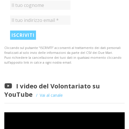
Cliccando sul pulsante “ISCRIVITI” acconsenti al trattamento dei dati personali
finalizzati al solo invio delle informazioni da parte del CSV dei Due Mari.
Puoi richiedere la cancellazione dei tuoi dati in qualsiasi momento cliccando
sull’apposito link in calce a ogni nostra email.
I video del Volontariato su
YouTube
Vai al canale