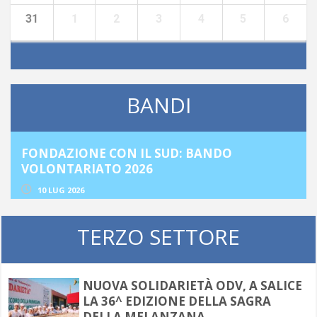
31
1
2
3
4
5
6
BANDI
BANDO
BANDO “OPPORTUNITÀ PER ME
MIGLIORE. PERCORSI DI SECON
OCCASIONE”
02 LUG 2026
TERZO SETTORE
NUOVA SOLIDARIETÀ ODV, A SALICE
LA 36^ EDIZIONE DELLA SAGRA
DELLA MELANZANA