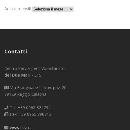
Archivi mensili
Contatti
Centro Servizi per il Volontariato
dei Due Mari
- ETS
Via Frangipane III trav. priv. 20
89129 Reggio Calabria
Tel: +39 0965 324734
Fax: +39 0965 890813
www.csvrc.it