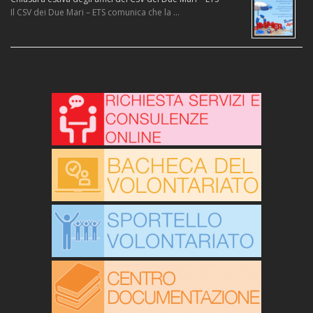
Il CSV dei Due Mari – ETS comunica che la …