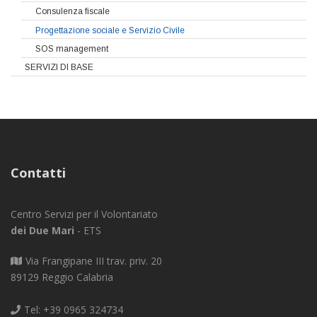
Consulenza fiscale
Progettazione sociale e Servizio Civile
SOS management
SERVIZI DI BASE
Contatti
Centro Servizi per il Volontariato
dei Due Mari
- ETS
Via Frangipane III trav. priv. 20
89129 Reggio Calabria
Tel: +39 0965 324734