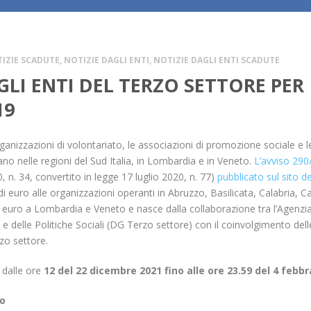
IZIE SCADUTE
,
NOTIZIE DAGLI ENTI
,
NOTIZIE DAGLI ENTI SCADUTE
GLI ENTI DEL TERZO SETTORE PER
19
rganizzazioni di volontariato, le associazioni di promozione sociale e 
 nelle regioni del Sud Italia, in Lombardia e in Veneto.
L’avviso 290
, n. 34, convertito in legge 17 luglio 2020, n. 77)
pubblicato sul sito de
di euro alle organizzazioni operanti in Abruzzo, Basilicata, Calabria, 
di euro a Lombardia e Veneto e nasce dalla collaborazione tra l’Agenzia
 e delle Politiche Sociali (DG Terzo settore) con il coinvolgimento del
zo settore.
e dalle ore
12 del 22 dicembre 2021 fino alle ore 23.59 del 4 febbr
to