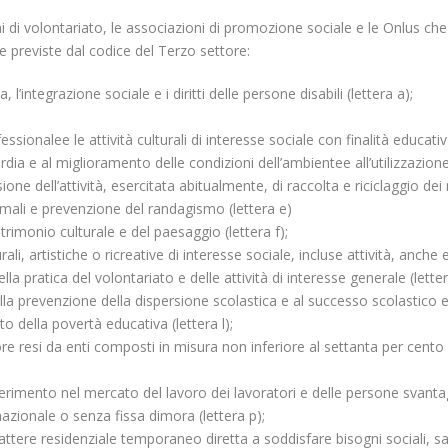
ni di volontariato, le associazioni di promozione sociale e le Onlus ch
le previste dal codice del Terzo settore:
a, l’integrazione sociale e i diritti delle persone disabili (lettera a);
ionalee le attività culturali di interesse sociale con finalità educativ
guardia e al miglioramento delle condizioni dell’ambientee all’utilizzazio
one dell’attività, esercitata abitualmente, di raccolta e riciclaggio dei r
animali e prevenzione del randagismo (lettera e)
atrimonio culturale e del paesaggio (lettera f);
li, artistiche o ricreative di interesse sociale, incluse attività, anche ed
a pratica del volontariato e delle attività di interesse generale (lettera
alla prevenzione della dispersione scolastica e al successo scolastico 
o della povertà educativa (lettera l);
ore resi da enti composti in misura non inferiore al settanta per cento 
einserimento nel mercato del lavoro dei lavoratori e delle persone svant
rnazionale o senza fissa dimora (lettera p);
arattere residenziale temporaneo diretta a soddisfare bisogni sociali, sa