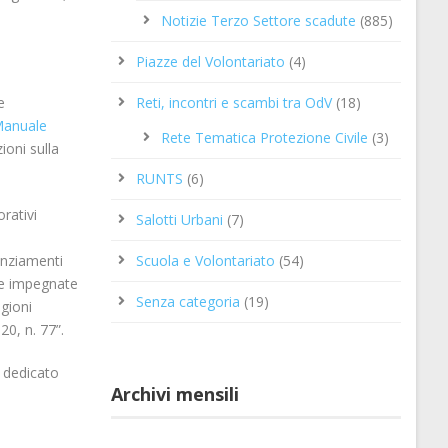
Notizie Terzo Settore scadute
(885)
Piazze del Volontariato
(4)
e
Reti, incontri e scambi tra OdV
(18)
anuale
Rete Tematica Protezione Civile
(3)
ioni sulla
RUNTS
(6)
orativi
Salotti Urbani
(7)
anziamenti
Scuola e Volontariato
(54)
ale impegnate
Senza categoria
(19)
egioni
0, n. 77”.
e dedicato
Archivi mensili