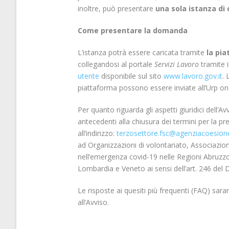
inoltre, può presentare
una sola istanza di
Come presentare la domanda
L’istanza potrà essere caricata tramite
la pia
collegandosi al portale
Servizi Lavoro
tramite i
utente
disponibile sul sito
www.lavoro.gov.it
. 
piattaforma possono essere inviate all’Urp on 
Per quanto riguarda gli aspetti giuridici dell’Av
antecedenti alla chiusura dei termini per la pr
all’indirizzo:
terzosettore.fsc@agenziacoesione
ad Organizzazioni di volontariato, Associazion
nell’emergenza covid-19 nelle Regioni Abruzzo,
Lombardia e Veneto ai sensi dell’art. 246 del 
Le risposte ai quesiti più frequenti (FAQ) sara
all’Avviso.