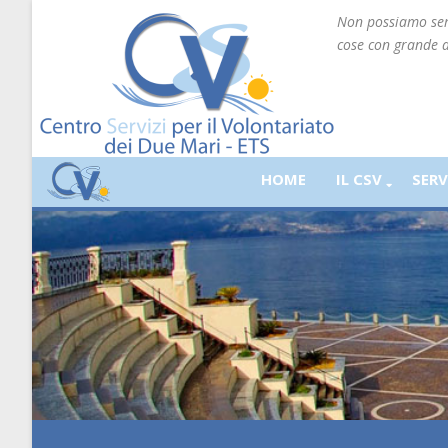
Non possiamo semp
cose con grande 
HOME
IL CSV
SERV