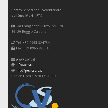
Centro Servizi per il Volontariato
dei Due Mari
- ETS
Via Frangipane III trav. priv. 20
89129 Reggio Calabria
Tel: +39 0965 324734
Fax: +39 0965 890813
www.csvrc.it
info@csvrc.it
info@pec.csvrc.it
Codice Fiscale: 92037100804