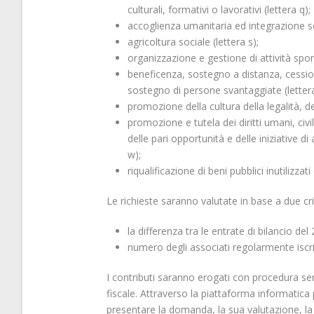
culturali, formativi o lavorativi (lettera q);
accoglienza umanitaria ed integrazione soc
agricoltura sociale (lettera s);
organizzazione e gestione di attività sporti
beneficenza, sostegno a distanza, cession
sostegno di persone svantaggiate (lettera
promozione della cultura della legalità, de
promozione e tutela dei diritti umani, civil
delle pari opportunità e delle iniziative di
w);
riqualificazione di beni pubblici inutilizzat
Le richieste saranno valutate in base a due crit
la differenza tra le entrate di bilancio del
numero degli associati regolarmente iscri
I contributi saranno erogati con procedura semp
fiscale. Attraverso la piattaforma informatica
presentare la domanda, la sua valutazione, la l