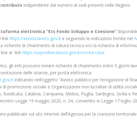
 contributo
indipendente dal numero di sedi presenti nelle Regioni.
ttaforma elettronica “Ets Fondo Sviluppo e Coesione”
disponibil
l link
https://servizi.lavoro.gov.it
e seguendo le indicazioni fornite nel
M
Le richieste di chiarimento di natura tecnica e/o la richiesta di informaz
line al link
https://urponline.lavoro.gov.it/s/crea-case
.
viso, gli enti possono inviare richieste di chiarimento entro 5 giorni lav
esentazione delle istanze, per posta elettronica
.gov.it
indicando nell’oggetto “Avviso pubblico per l’erogazione di fin
i di promozione sociale e Organizzazioni non lucrative di utilità soci
 Basilicata, Calabria, Campania, Molise, Puglia, Sardegna, Sicilia e R
Decreto-Legge 19 maggio 2020, n. 34, convertito in Legge 17 luglio 202
nno pubblicate sul sito internet dell’Agenzia per la coesione territorial