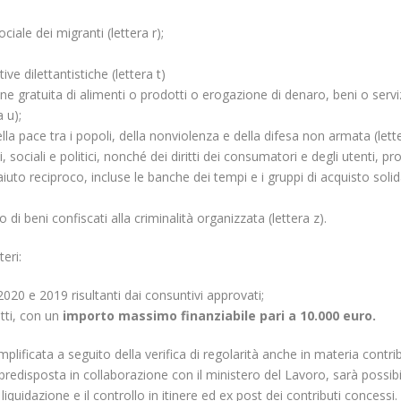
iale dei migranti (lettera r);
ve dilettantistiche (lettera t)
e gratuita di alimenti o prodotti o erogazione di denaro, beni o servi
 u);
lla pace tra i popoli, della nonviolenza e della difesa non armata (lette
i, sociali e politici, nonché dei diritti dei consumatori e degli utenti, 
 aiuto reciproco, incluse le banche dei tempi e i gruppi di acquisto solid
i o di beni confiscati alla criminalità organizzata (lettera z).
eri:
 2020 e 2019 risultanti dai consuntivi approvati;
tti, con un
importo massimo finanziabile
pari a 10.000 euro.
lificata a seguito della verifica di regolarità anche in materia contri
 predisposta in collaborazione con il ministero del Lavoro, sarà possibi
iquidazione e il controllo in itinere ed ex post dei contributi concessi.