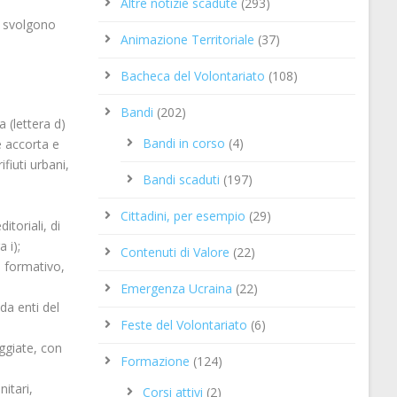
Altre notizie scadute
(293)
e svolgono
Animazione Territoriale
(37)
Bacheca del Volontariato
(108)
Bandi
(202)
a (lettera d)
Bandi in corso
(4)
ne accorta e
ifiuti urbani,
Bandi scaduti
(197)
Cittadini, per esempio
(29)
itoriali, di
 i);
Contenuti di Valore
(22)
e formativo,
Emergenza Ucraina
(22)
da enti del
Feste del Volontariato
(6)
aggiate, con
Formazione
(124)
nitari,
Corsi attivi
(2)