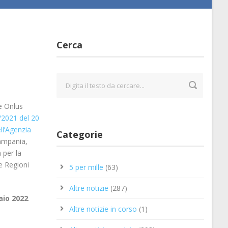
Cerca
le Onlus
/2021 del 20
ll’Agenzia
Categorie
Campania,
 per la
le Regioni
5 per mille
(63)
Altre notizie
(287)
aio 2022
.
Altre notizie in corso
(1)