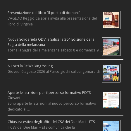
Presentazione del libro “Il posto di domani”
L’AGEDO Reggio Calabria invita alla presentazione del
libro di Virginia …
Nuova Solidarietà ODV, a Salice la 36^ Edizione della
Sagra della melanzana
Torna la Sagra della melanzana sabato 8 e domenica 9 …
A Locri la Fit Walking Young
Giovedì 6 agosto 2026 al Parco giochi sul Lungomare di
…
Aperte le iscrizioni per il percorso formativo FQTS
Giovani
Sono aperte le iscrizioni al nuovo percorso formativo
dedicato ai …
Chiusura estiva degli uffici del CSV dei Due Mari – ETS
Il CSV dei Due Mari – ETS comunica che la …