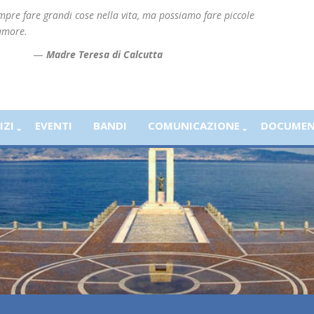
re fare grandi cose nella vita, ma possiamo fare piccole
amore.
—
Madre Teresa di Calcutta
IZI
EVENTI
BANDI
COMUNICAZIONE
DOCUMEN