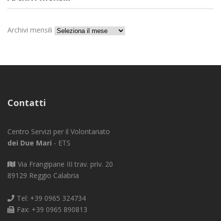
Archivi mensili
Contatti
Centro Servizi per il Volontariato
dei Due Mari
- ETS
Via Frangipane III trav. priv. 20
89129 Reggio Calabria
Tel: +39 0965 324734
Fax: +39 0965 890813