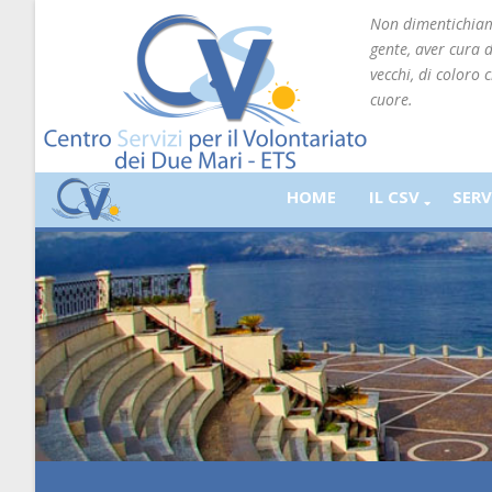
Non dimentichiamo
gente, aver cura 
vecchi, di coloro 
cuore.
HOME
IL CSV
SERV