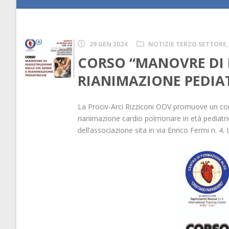
29 GEN 2024
NOTIZIE TERZO SETTORE
,
CORSO “MANOVRE DI D
RIANIMAZIONE PEDIA
La Prociv-Arci Rizziconi ODV promuove un cor
rianimazione cardio polmonare in età pediatric
dell’associazione sita in via Enrico Fermi n. 4.