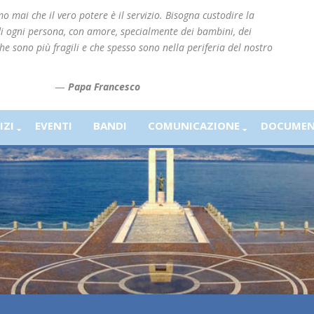
 mai che il vero potere è il servizio. Bisogna custodire la
di ogni persona, con amore, specialmente dei bambini, dei
che sono più fragili e che spesso sono nella periferia del nostro
—
Papa Francesco
IZI
EVENTI
BANDI
COMUNICAZIONE
DOCUMEN