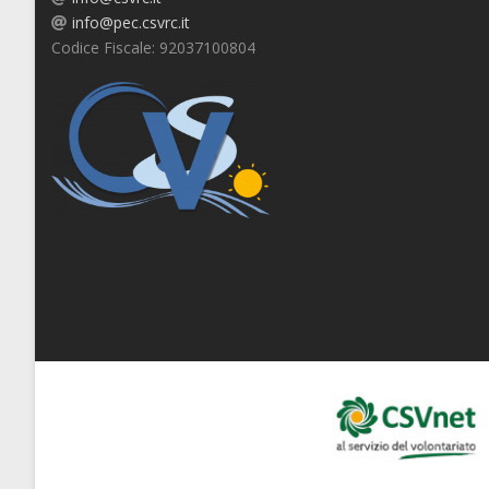
info@pec.csvrc.it
Codice Fiscale: 92037100804