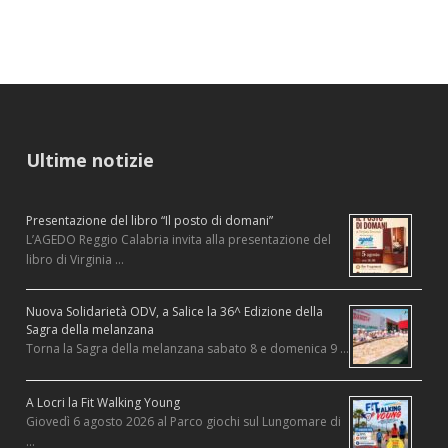
Ultime notizie
Presentazione del libro “Il posto di domani”
L’AGEDO Reggio Calabria invita alla presentazione del
libro di Virginia …
Nuova Solidarietà ODV, a Salice la 36^ Edizione della
Sagra della melanzana
Torna la Sagra della melanzana sabato 8 e domenica 9 …
A Locri la Fit Walking Young
Giovedì 6 agosto 2026 al Parco giochi sul Lungomare di
…