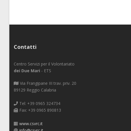
Contatti
Centro Servizi per il Volontariato
dei Due Mari
- ETS
Via Frangipane III trav. priv. 20
89129 Reggio Calabria
Tel: +39 0965 324734
Fax: +39 0965 890813
www.csvrc.it
info@csvrc.it