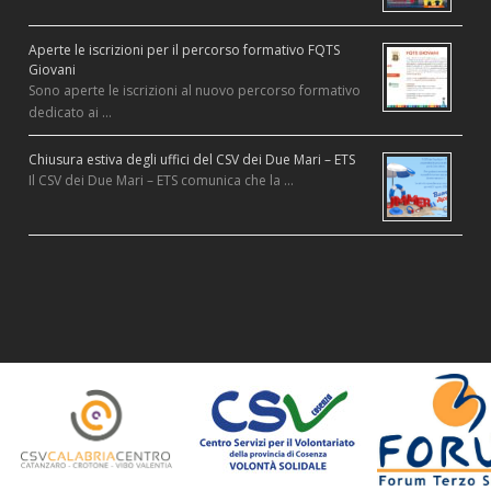
Aperte le iscrizioni per il percorso formativo FQTS
Giovani
Sono aperte le iscrizioni al nuovo percorso formativo
dedicato ai …
Chiusura estiva degli uffici del CSV dei Due Mari – ETS
Il CSV dei Due Mari – ETS comunica che la …