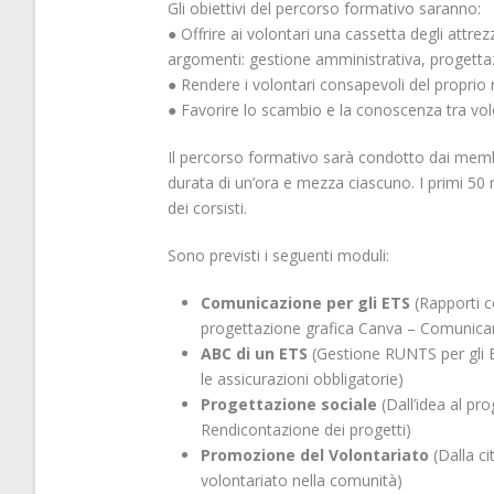
Gli obiettivi del percorso formativo saranno:
● Offrire ai volontari una cassetta degli attrezzi
argomenti: gestione amministrativa, progett
● Rendere i volontari consapevoli del proprio 
● Favorire lo scambio e la conoscenza tra volo
Il percorso formativo sarà condotto dai membri 
durata di un’ora e mezza ciascuno. I primi 50 mi
dei corsisti.
Sono previsti i seguenti moduli:
Comunicazione per gli ETS
(Rapporti co
progettazione grafica Canva – Comunicare 
ABC di un ETS
(Gestione RUNTS per gli ET
le assicurazioni obbligatorie)
Progettazione sociale
(Dall’idea al p
Rendicontazione dei progetti)
Promozione del Volontariato
(Dalla c
volontariato nella comunità)