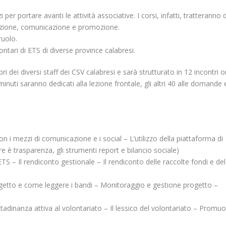
 per portare avanti le attività associative. I corsi, infatti, tratteranno d
azione, comunicazione e promozione.
ruolo.
ntari di ETS di diverse province calabresi.
dei diversi staff dei CSV calabresi e sarà strutturato in 12 incontri on
nuti saranno dedicati alla lezione frontale, gli altri 40 alle domande e
n i mezzi di comunicazione e i social – L’utilizzo della piattaforma di
è trasparenza, gli strumenti report e bilancio sociale)
S – Il rendiconto gestionale – Il rendiconto delle raccolte fondi e del 
rogetto e come leggere i bandi – Monitoraggio e gestione progetto –
ittadinanza attiva al volontariato – Il lessico del volontariato – Promuo