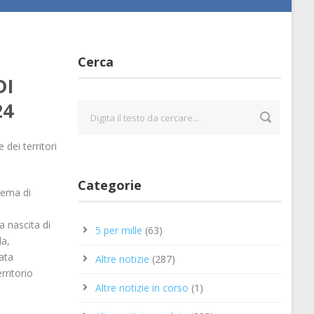
Cerca
DI
24
dei territori
Categorie
stema di
la nascita di
5 per mille
(63)
la,
tata
Altre notizie
(287)
rritorio
Altre notizie in corso
(1)