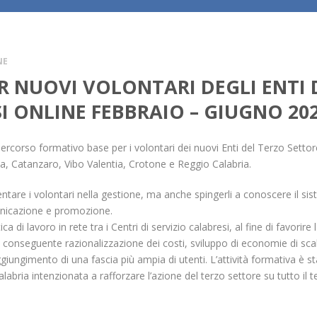
NE
R NUOVI VOLONTARI DEGLI ENTI 
I ONLINE FEBBRAIO – GIUGNO 20
rcorso formativo base per i volontari dei nuovi Enti del Terzo Settore 
za, Catanzaro, Vibo Valentia, Crotone e Reggio Calabria.
ientare i volontari nella gestione, ma anche spingerli a conoscere il si
municazione e promozione.
 di lavoro in rete tra i Centri di servizio calabresi, al fine di favorire 
 con conseguente razionalizzazione dei costi, sviluppo di economie di sca
giungimento di una fascia più ampia di utenti. L’attività formativa è s
abria intenzionata a rafforzare l’azione del terzo settore su tutto il te