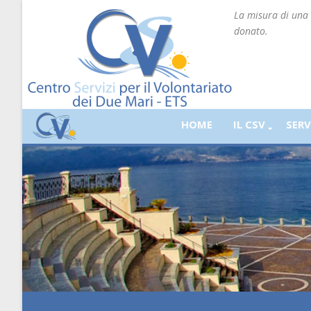
La misura di una 
donato.
HOME
IL CSV
SERV