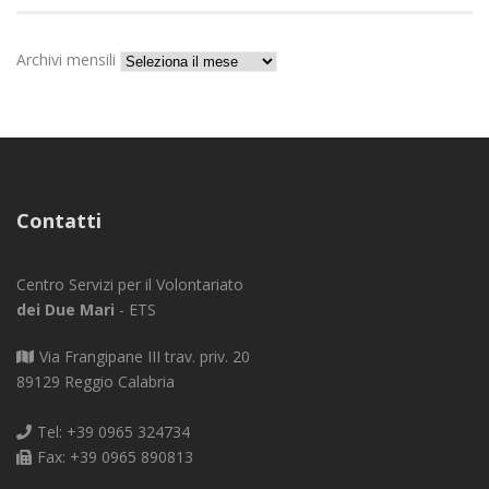
Archivi mensili
Contatti
Centro Servizi per il Volontariato
dei Due Mari
- ETS
Via Frangipane III trav. priv. 20
89129 Reggio Calabria
Tel: +39 0965 324734
Fax: +39 0965 890813