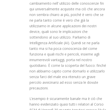
cambiamento nell’ utilizzo delle conoscenze fin
qui universalmente acquisite ma ciò che ancora
non sembra chiaro ai più, poiché è vero che se
ne parla tanto come è vero che già la
utilizziamo in alcune applicazioni dei nostri
device, quali sono le implicazioni che
sottendono al suo utilizzo. Parliamo di
Intelligenza Artificiale (AI). Quindi se ne parla
tanto ma si ha poca conoscenza del come
funziona e quali rischi e pericoli, insieme agli
innumerevoli vantaggi, porta nel nostro
quotidiano. È come la scoperta del fuoco: finché
non abbiamo capito come domarlo e utilizzarlo
senza farci del male era ritenuto un grave
percolo avvicinarsi ad esso senza le dovute
precauzioni.
L’esempio è sicuramente banale ma è ciò che
hanno evidenziato quasi tutti i relatori al Corso
ECM di Venerdì 30 maggio tenutosi presso l’Aula