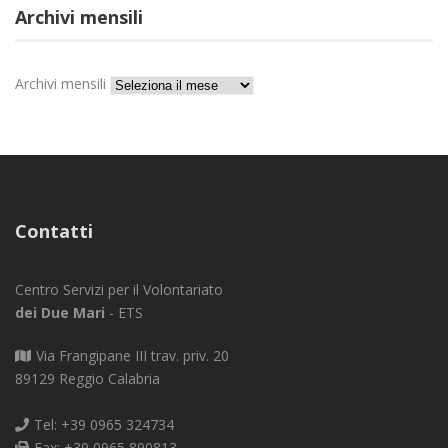
Archivi mensili
Archivi mensili
Contatti
Centro Servizi per il Volontariato
dei Due Mari
- ETS
Via Frangipane III trav. priv. 20
89129 Reggio Calabria
Tel: +39 0965 324734
Fax: +39 0965 890813