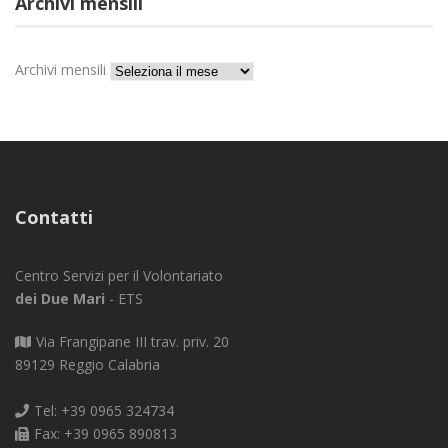
Archivi mensili
Archivi mensili
Contatti
Centro Servizi per il Volontariato
dei Due Mari
- ETS
Via Frangipane III trav. priv. 20
89129 Reggio Calabria
Tel: +39 0965 324734
Fax: +39 0965 890813