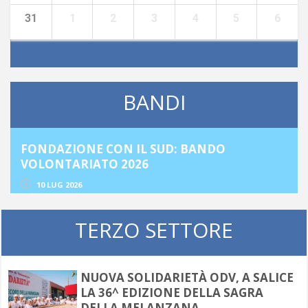
31
1
2
3
4
5
6
BANDI
BANDO “OPPORTUNITÀ PER ME, UN FU
MIGLIORE. PERCORSI DI SECONDA
OCCASIONE”
02 LUG 2026
TERZO SETTORE
NUOVA SOLIDARIETÀ ODV, A SALICE
LA 36^ EDIZIONE DELLA SAGRA
DELLA MELANZANA