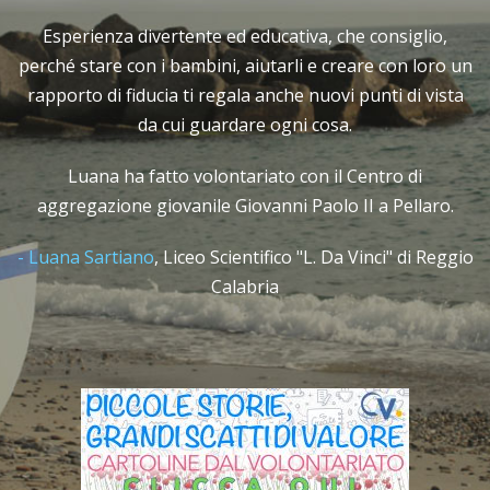
iglio,
Un’esperienza che porterò sempre con me
n loro un
soprattutto, che rifarei altre mille volte
di vista
Antonino ha fatto volontariato con ABIO in 
pediatria.
 di
Antonino Calabrese
,
ITE "Piria" di Reggio C
ellaro.
 di Reggio