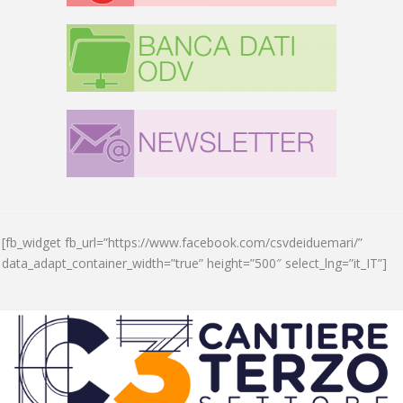
[fb_widget fb_url=”https://www.facebook.com/csvdeiduemari/”
data_adapt_container_width=”true” height=”500″ select_lng=”it_IT”]