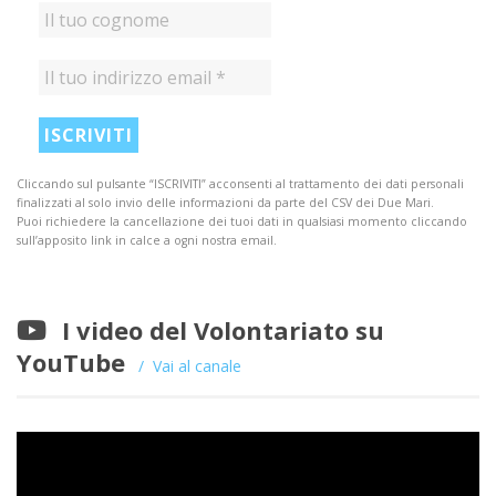
Cliccando sul pulsante “ISCRIVITI” acconsenti al trattamento dei dati personali
finalizzati al solo invio delle informazioni da parte del CSV dei Due Mari.
Puoi richiedere la cancellazione dei tuoi dati in qualsiasi momento cliccando
sull’apposito link in calce a ogni nostra email.
I video del Volontariato su
YouTube
Vai al canale