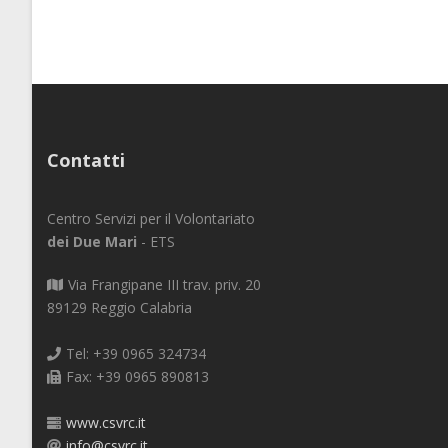
Contatti
Centro Servizi per il Volontariato
dei Due Mari
- ETS
Via Frangipane III trav. priv. 20
89129 Reggio Calabria
Tel: +39 0965 324734
Fax: +39 0965 890813
www.csvrc.it
info@csvrc.it