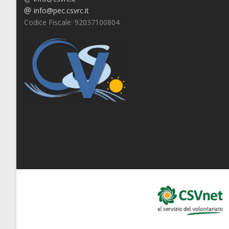
info@pec.csvrc.it
Codice Fiscale: 92037100804