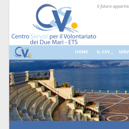
Il futuro apparti
HOME
IL CSV
SERV