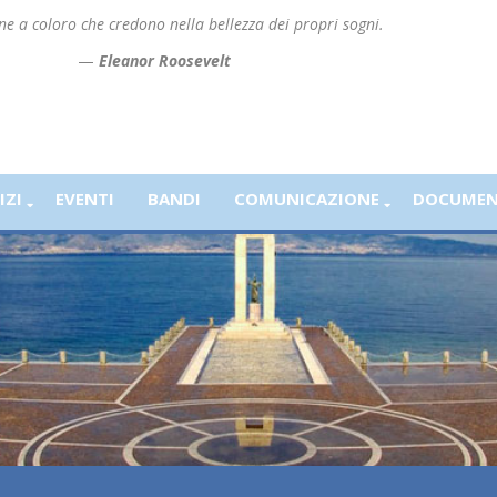
ene a coloro che credono nella bellezza dei propri sogni.
—
Eleanor Roosevelt
IZI
EVENTI
BANDI
COMUNICAZIONE
DOCUMEN