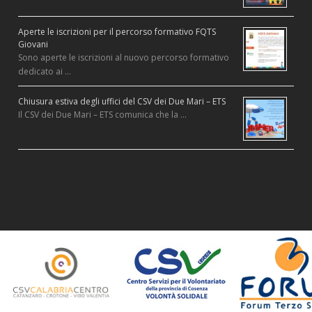
Aperte le iscrizioni per il percorso formativo FQTS
Giovani
Sono aperte le iscrizioni al nuovo percorso formativo
dedicato ai …
Chiusura estiva degli uffici del CSV dei Due Mari – ETS
Il CSV dei Due Mari – ETS comunica che la …