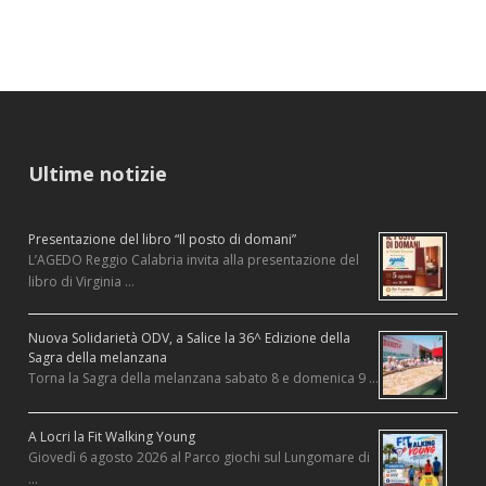
Ultime notizie
Presentazione del libro “Il posto di domani”
L’AGEDO Reggio Calabria invita alla presentazione del
libro di Virginia …
Nuova Solidarietà ODV, a Salice la 36^ Edizione della
Sagra della melanzana
Torna la Sagra della melanzana sabato 8 e domenica 9 …
A Locri la Fit Walking Young
Giovedì 6 agosto 2026 al Parco giochi sul Lungomare di
…