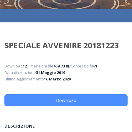
SPECIALE AVVENIRE 20181223
Download
12
Dimensioni file
409.73 KB
Conteggio file
1
Data di creazione
31 Maggio 2019
Ultimo aggiornamento
16 Marzo 2020
Download
DESCRIZIONE