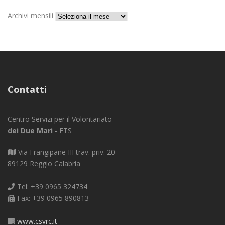
Archivi mensili
Contatti
Centro Servizi per il Volontariato
dei Due Mari
- ETS
Via Frangipane III trav. priv. 20
89129 Reggio Calabria
Tel: +39 0965 324734
Fax: +39 0965 890813
www.csvrc.it