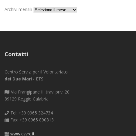
Archivi mensili
Contatti
Centro Servizi per il Volontariato
dei Due Mari
- ETS
Via Frangipane III trav. priv. 20
89129 Reggio Calabria
Tel: +39 0965 324734
Fax: +39 0965 890813
www.csvrc.it