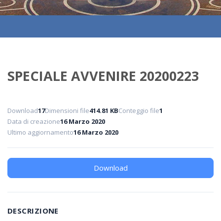
SPECIALE AVVENIRE 20200223
Download
17
Dimensioni file
414.81 KB
Conteggio file
1
Data di creazione
16 Marzo 2020
Ultimo aggiornamento
16 Marzo 2020
Download
DESCRIZIONE