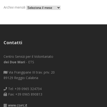
Archivi mensili
Contatti
Centro Servizi per il Volontariato
dei Due Mari
- ETS
Via Frangipane III trav. priv. 20
89129 Reggio Calabria
Tel: +39 0965 324734
Fax: +39 0965 890813
www.csvrc.it