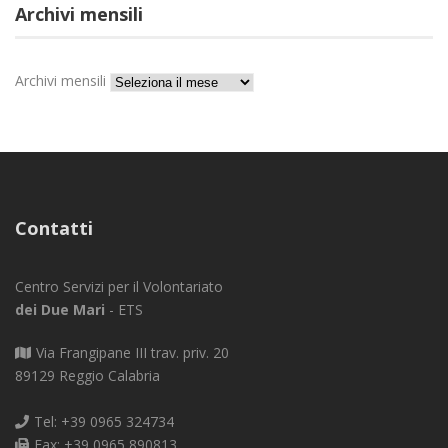
Archivi mensili
Archivi mensili
Contatti
Centro Servizi per il Volontariato
dei Due Mari
- ETS
Via Frangipane III trav. priv. 20
89129 Reggio Calabria
Tel: +39 0965 324734
Fax: +39 0965 890813