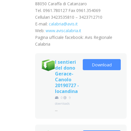
88050 Caraffa di Catanzaro
Tel. 0961.780127 Fax 0961.354069
Cellulari 3423535810 – 3423712710
E-mail:
calabria@avis.it
Web:
www.aviscalabria.it
Pagina ufficiale facebook: Avis Regionale
Calabria
I sentieri
Download
del dono
Gerace-
Canolo
20190727 -
locandina
0
9
downloads
...