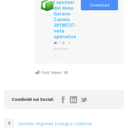
I sentieri
Download
del dono
Gerace-
Canolo
20190727 -
note
operative
0
10
downloads
...
Post Views:
48
Condividi sui Social:
Giornata Regionale Ecologica Calabrese