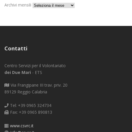
Archivi mensili
Contatti
Centro Servizi per il Volontariato
dei Due Mari
- ETS
Via Frangipane III trav. priv. 20
89129 Reggio Calabria
Tel: +39 0965 324734
Fax: +39 0965 890813
www.csvrc.it