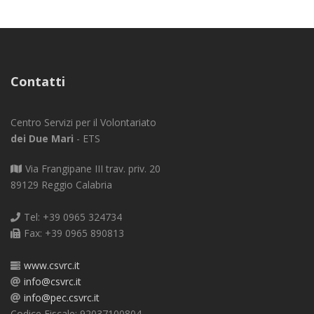
Contatti
Centro Servizi per il Volontariato
dei Due Mari
- ETS
Via Frangipane III trav. priv. 20
89129 Reggio Calabria
Tel: +39 0965 324734
Fax: +39 0965 890813
www.csvrc.it
info@csvrc.it
info@pec.csvrc.it
Codice Fiscale: 92037100804