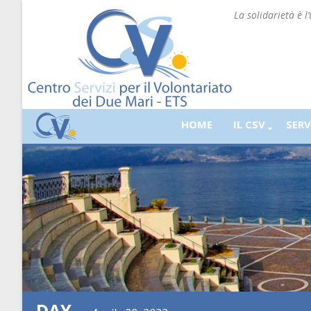
La solidarietà è l
HOME
IL CSV
SERV
DAY