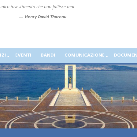
’unico investimento che non fallisce mai.
—
Henry David Thoreau
IZI
EVENTI
BANDI
COMUNICAZIONE
DOCUMEN