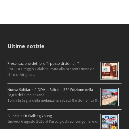
Ultime notizie
Presentazione del libro “Il posto di domani”
L’AGEDO Reggio Calabria invita alla presentazione del
libro di Virginia …
Nuova Solidarietà ODV, a Salice la 36^ Edizione della
Sagra della melanzana
Torna la Sagra della melanzana sabato 8 e domenica 9 …
A Locri la Fit Walking Young
Giovedì 6 agosto 2026 al Parco giochi sul Lungomare di
…