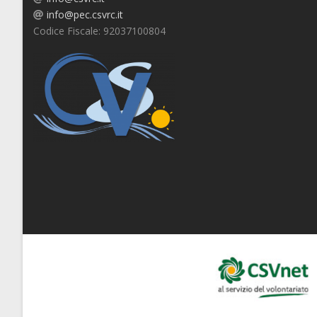
info@pec.csvrc.it
Codice Fiscale: 92037100804