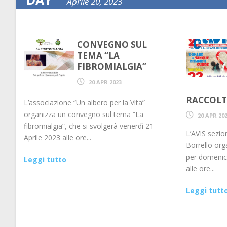
Aprile 20, 2023
CONVEGNO SUL
TEMA “LA
FIBROMIALGIA”
20 APR 2023
RACCOLT
L’associazione “Un albero per la Vita”
organizza un convegno sul tema “La
20 APR 20
fibromialgia”, che si svolgerà venerdì 21
L’AVIS sezio
Aprile 2023 alle ore...
Borrello org
per domenica
Leggi tutto
alle ore...
Leggi tutt