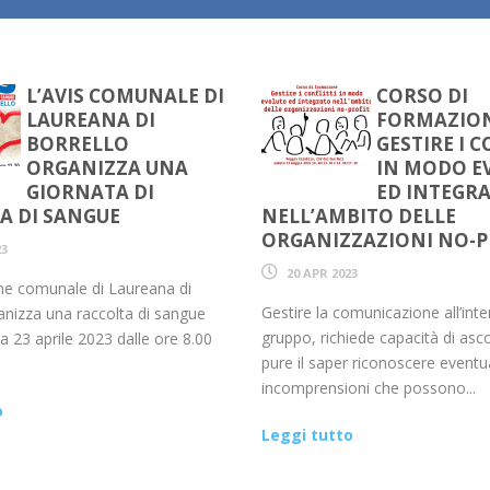
L’AVIS COMUNALE DI
CORSO DI
LAUREANA DI
FORMAZIO
BORRELLO
GESTIRE I C
ORGANIZZA UNA
IN MODO E
GIORNATA DI
ED INTEGR
A DI SANGUE
NELL’AMBITO DELLE
ORGANIZZAZIONI NO-P
23
20 APR 2023
ne comunale di Laureana di
Gestire la comunicazione all’inte
anizza una raccolta di sangue
gruppo, richiede capacità di asc
 23 aprile 2023 dalle ore 8.00
pure il saper riconoscere eventua
incomprensioni che possono...
o
Leggi tutto