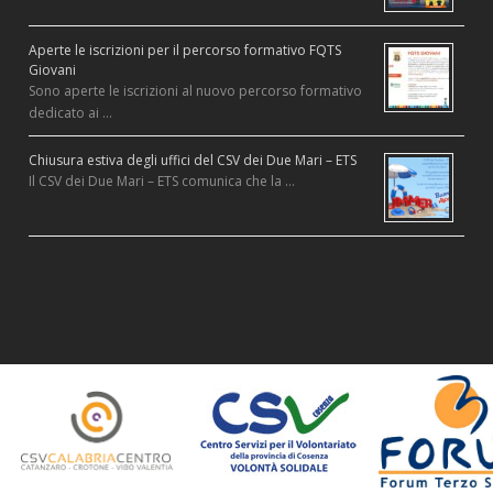
Aperte le iscrizioni per il percorso formativo FQTS
Giovani
Sono aperte le iscrizioni al nuovo percorso formativo
dedicato ai …
Chiusura estiva degli uffici del CSV dei Due Mari – ETS
Il CSV dei Due Mari – ETS comunica che la …