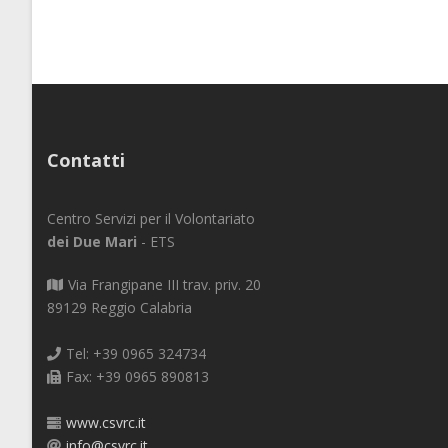
Contatti
Centro Servizi per il Volontariato
dei Due Mari
- ETS
Via Frangipane III trav. priv. 20
89129 Reggio Calabria
Tel: +39 0965 324734
Fax: +39 0965 890813
www.csvrc.it
info@csvrc.it