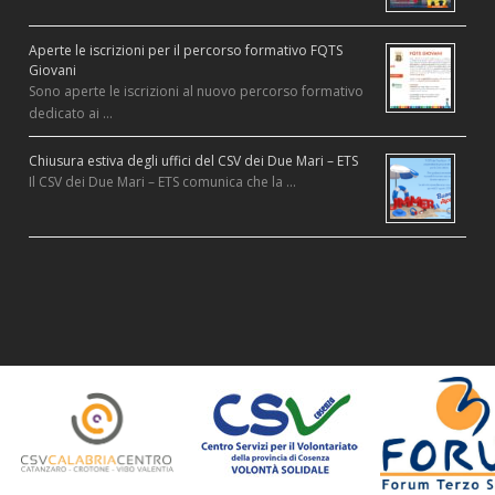
Aperte le iscrizioni per il percorso formativo FQTS
Giovani
Sono aperte le iscrizioni al nuovo percorso formativo
dedicato ai …
Chiusura estiva degli uffici del CSV dei Due Mari – ETS
Il CSV dei Due Mari – ETS comunica che la …