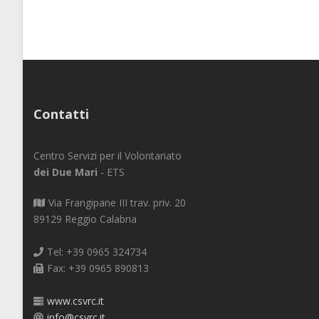
Contatti
Centro Servizi per il Volontariato
dei Due Mari
- ETS
Via Frangipane III trav. priv. 20
89129 Reggio Calabria
Tel: +39 0965 324734
Fax: +39 0965 890813
www.csvrc.it
info@csvrc.it