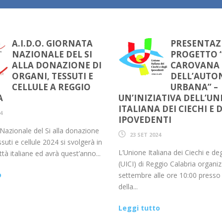
A.I.D.O. GIORNATA
PRESENTAZ
NAZIONALE DEL SI
PROGETTO 
ALLA DONAZIONE DI
CAROVANA
ORGANI, TESSUTI E
DELL’AUTO
CELLULE A REGGIO
URBANA” –
A
UN’INIZIATIVA DELL’U
ITALIANA DEI CIECHI E 
4
IPOVEDENTI
Nazionale del Si alla donazione
23 SET 2024
ssuti e cellule 2024 si svolgerà in
L’Unione Italiana dei Ciechi e de
tà italiane ed avrà quest’anno...
(UICI) di Reggio Calabria organi
o
settembre alle ore 10:00 presso i
della...
Leggi tutto