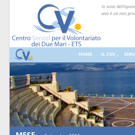
Io sono dell’opin
vivo è un mio priv
HOME
IL CSV
SERV
MESE