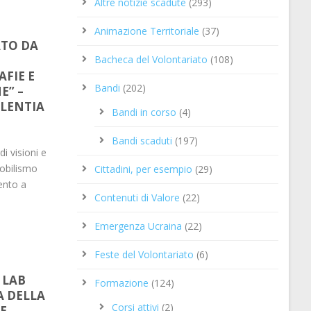
Altre notizie scadute
(293)
Animazione Territoriale
(37)
TO DA
Bacheca del Volontariato
(108)
FIE E
Bandi
(202)
E” –
ALENTIA
Bandi in corso
(4)
Bandi scaduti
(197)
di visioni e
mobilismo
Cittadini, per esempio
(29)
ento a
Contenuti di Valore
(22)
Emergenza Ucraina
(22)
Feste del Volontariato
(6)
 LAB
Formazione
(124)
A DELLA
Corsi attivi
(2)
E