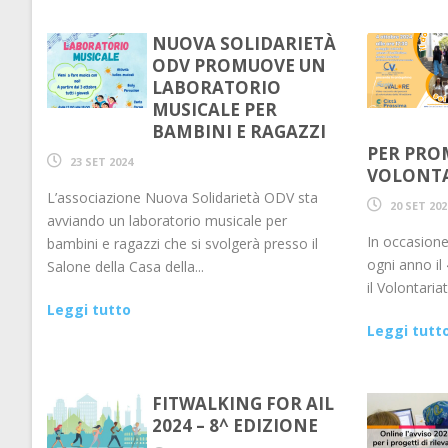
NUOVA SOLIDARIETÀ
ODV PROMUOVE UN
LABORATORIO
MUSICALE PER
BAMBINI E RAGAZZI
PER PRO
23 SET 2024
VOLONT
L’associazione Nuova Solidarietà ODV sta
20 SET 202
avviando un laboratorio musicale per
In occasione
bambini e ragazzi che si svolgerà presso il
ogni anno il 
Salone della Casa della...
il Volontaria
Leggi tutto
Leggi tutt
FITWALKING FOR AIL
2024 – 8^ EDIZIONE