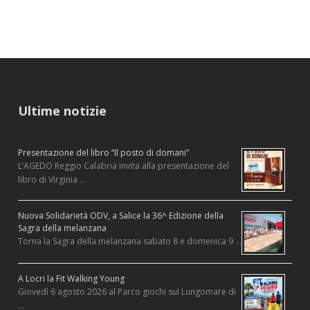
Ultime notizie
Presentazione del libro “Il posto di domani”
L’AGEDO Reggio Calabria invita alla presentazione del
libro di Virginia …
Nuova Solidarietà ODV, a Salice la 36^ Edizione della
Sagra della melanzana
Torna la Sagra della melanzana sabato 8 e domenica 9 …
A Locri la Fit Walking Young
Giovedì 6 agosto 2026 al Parco giochi sul Lungomare di
…