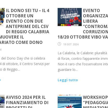
IL DONO SEI TU – IL 4
EVENTO
OTTOBRE UN
ORGANIZZA
EVENTO CON DUE
LIBERA
ANTEPRIME DEL CSV
“CONTROMA
DI REGGIO CALABRIA
CORRUZION
MUOVERE IL
18/20 OTTOBRE VIBO V
ARIATO COME DONO
19 SET 2024
4
La Calabria, le Calabrie: pluralità 
 del Dono Day che si celebra
di forze, contro l’apparente im
4 di ottobre, il Centro Servizi per
Non è raro che l’osservatore int
to di Reggio...
guardare lo...
o
Leggi tutto
AVVISO 2024 PER IL
WORKSHOP
FINANZIAMENTO DI
“PEDAGOGI
PROGETTI DI
MEDIAZION