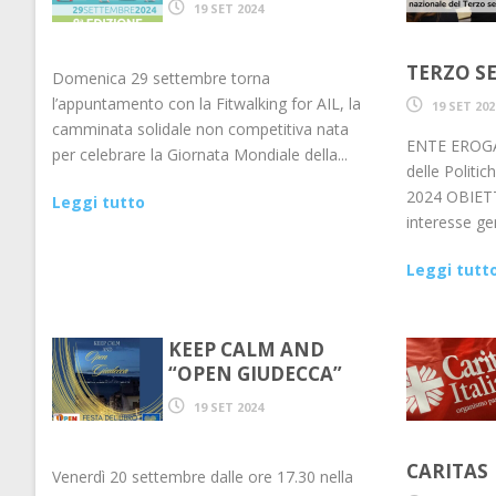
19 SET 2024
TERZO S
Domenica 29 settembre torna
l’appuntamento con la Fitwalking for AIL, la
19 SET 202
camminata solidale non competitiva nata
ENTE EROGAT
per celebrare la Giornata Mondiale della...
delle Politi
2024 OBIETTI
Leggi tutto
interesse gen
Leggi tutt
KEEP CALM AND
“OPEN GIUDECCA”
19 SET 2024
CARITAS
Venerdì 20 settembre dalle ore 17.30 nella