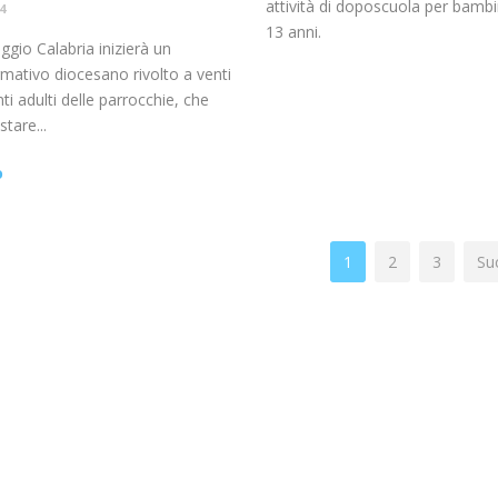
attività di doposcuola per bambin
4
13 anni.
ggio Calabria inizierà un
mativo diocesano rivolto a venti
ti adulti delle parrocchie, che
tare...
o
1
2
3
Su