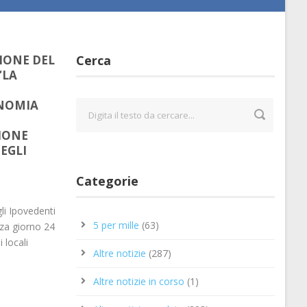
IONE DEL
Cerca
“LA
NOMIA
NIONE
DEGLI
Categorie
gli Ipovedenti
5 per mille
(63)
zza giorno 24
 locali
Altre notizie
(287)
Altre notizie in corso
(1)