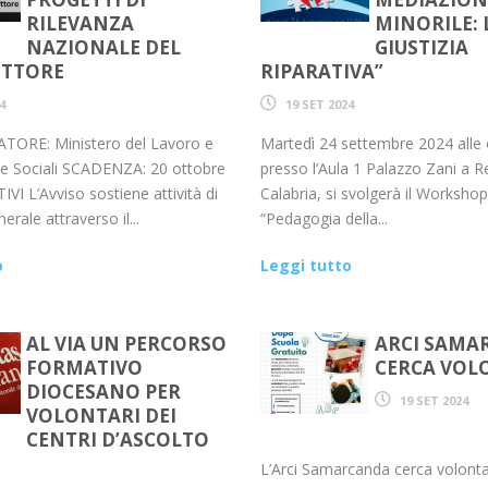
RILEVANZA
MINORILE: 
NAZIONALE DEL
GIUSTIZIA
ETTORE
RIPARATIVA”
4
19 SET 2024
ORE: Ministero del Lavoro e
Martedì 24 settembre 2024 alle 
che Sociali SCADENZA: 20 ottobre
presso l’Aula 1 Palazzo Zani a R
VI L’Avviso sostiene attività di
Calabria, si svolgerà il Worksho
erale attraverso il...
“Pedagogia della...
o
Leggi tutto
AL VIA UN PERCORSO
ARCI SAMA
FORMATIVO
CERCA VOL
DIOCESANO PER
19 SET 2024
VOLONTARI DEI
CENTRI D’ASCOLTO
L’Arci Samarcanda cerca volontar