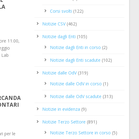
LA
Corsi svolti
(122)
Notizie CSV
(462)
Notizie dagli Enti
(105)
ore 11.00,
Notizie dagli Enti in corso
(2)
eggio
p Lab
Notizie dagli Enti scadute
(102)
Notizie dalle OdV
(319)
Notizie dalle OdV in corso
(1)
Notizie dalle OdV scadute
(313)
RCANDA
ONTARI
Notizie in evidenza
(9)
Notizie Terzo Settore
(891)
Notizie Terzo Settore in corso
(5)
i per le