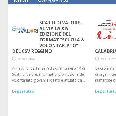
Settembre 2024
SCATTI DI VALORE –
AL VIA LA XIV
EDIZIONE DEL
FORMAT “SCUOLA &
VOLONTARIATO”
DEL CSV REGGINO
CALABRI
30 SET 2024
27 SET 202
Ai nastri di partenza l’edizione numero 14 di
La Giornata 
Scatti di Valore, il format di promozione del
di organi, te
volontariato giovanile ideato e attuato dal...
numerose cit
Leggi tutto
Leggi tutt