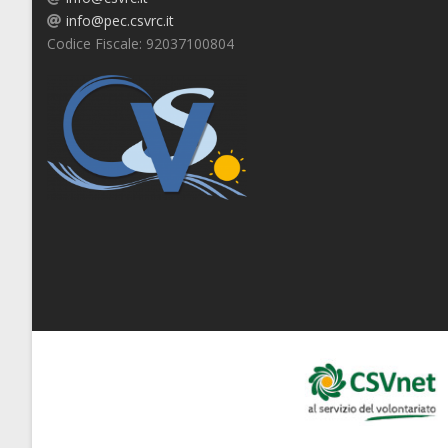
info@pec.csvrc.it
Codice Fiscale: 92037100804