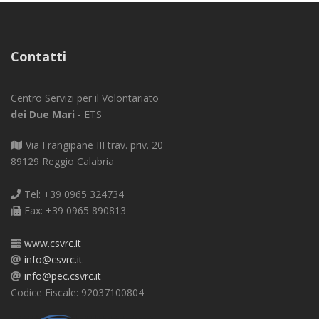
Contatti
Centro Servizi per il Volontariato
dei Due Mari
- ETS
Via Frangipane III trav. priv. 20
89129 Reggio Calabria
Tel: +39 0965 324734
Fax: +39 0965 890813
www.csvrc.it
info@csvrc.it
info@pec.csvrc.it
Codice Fiscale: 92037100804