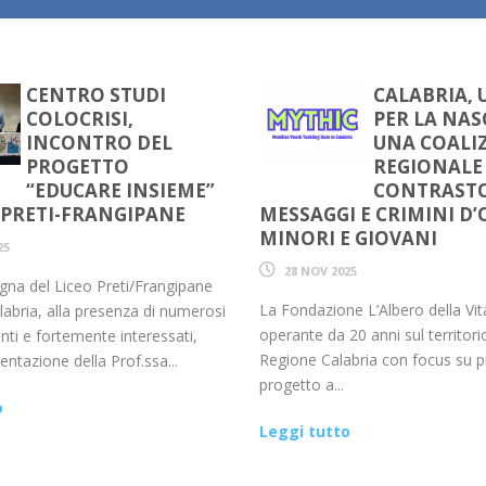
CENTRO STUDI
CALABRIA, 
COLOCRISI,
PER LA NAS
INCONTRO DEL
UNA COALI
PROGETTO
REGIONALE 
“EDUCARE INSIEME”
CONTRASTO
 PRETI-FRANGIPANE
MESSAGGI E CRIMINI D’
MINORI E GIOVANI
25
28 NOV 2025
gna del Liceo Preti/Frangipane
La Fondazione L’Albero della Vit
labria, alla presenza di numerosi
operante da 20 anni sul territori
enti e fortemente interessati,
Regione Calabria con focus su 
entazione della Prof.ssa...
progetto a...
o
Leggi tutto