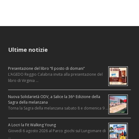
Ultime notizie
Presentazione del libro “Il posto di domani”
L’AGEDO Reggio Calabria invita alla presentazione del
libro di Virginia …
Nuova Solidarietà ODV, a Salice la 36^ Edizione della
Sagra della melanzana
Torna la Sagra della melanzana sabato 8 e domenica 9 …
A Locri la Fit Walking Young
Giovedì 6 agosto 2026 al Parco giochi sul Lungomare di
…