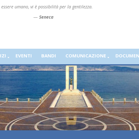
essere umano, vi è possibilità per la gentilezza.
—
Seneca
IZI
EVENTI
BANDI
COMUNICAZIONE
DOCUMEN