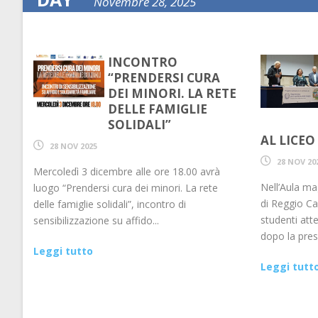
Novembre 28, 2025
INCONTRO
“PRENDERSI CURA
DEI MINORI. LA RETE
DELLE FAMIGLIE
SOLIDALI”
AL LICEO
28 NOV 2025
28 NOV 20
Mercoledì 3 dicembre alle ore 18.00 avrà
Nell’Aula ma
luogo “Prendersi cura dei minori. La rete
di Reggio Ca
delle famiglie solidali”, incontro di
studenti att
sensibilizzazione su affido...
dopo la pres
Leggi tutto
Leggi tutt