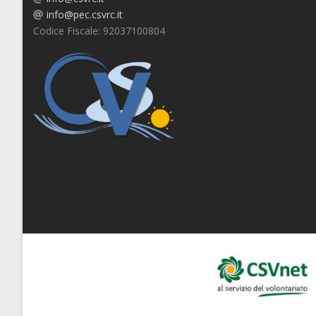
info@pec.csvrc.it
Codice Fiscale: 92037100804