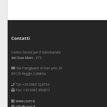
Contatti
Centro Servizi per il Volontariato
dei Due Mari
- ETS
Via Frangipane III trav. priv. 20
89129 Reggio Calabria
Tel: +39 0965 324734
Fax: +39 0965 890813
www.csvrc.it
info@csvrc.it