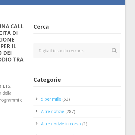
UNA CALL
Cerca
CITA DI
ZIONE
PER IL
 DEI
ODIO TRA
Categorie
a ETS,
o della
5 per mille
(63)
programmi e
Altre notizie
(287)
Altre notizie in corso
(1)