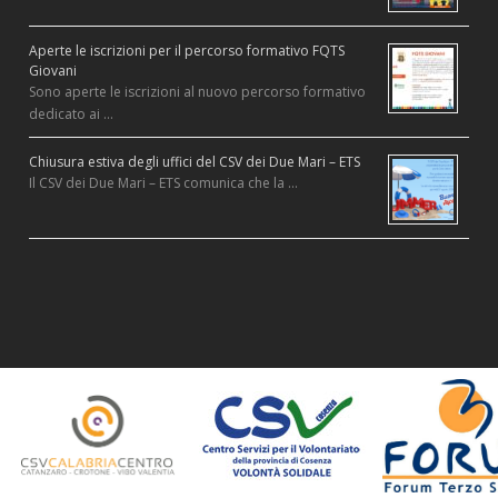
Aperte le iscrizioni per il percorso formativo FQTS
Giovani
Sono aperte le iscrizioni al nuovo percorso formativo
dedicato ai …
Chiusura estiva degli uffici del CSV dei Due Mari – ETS
Il CSV dei Due Mari – ETS comunica che la …