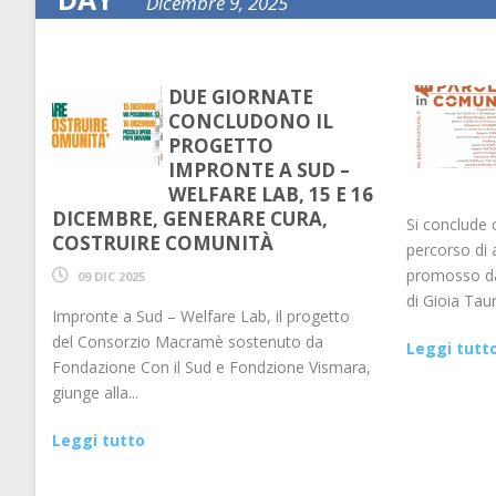
Dicembre 9, 2025
DUE GIORNATE
CONCLUDONO IL
PROGETTO
IMPRONTE A SUD –
WELFARE LAB, 15 E 16
DICEMBRE, GENERARE CURA,
Si conclude c
COSTRUIRE COMUNITÀ
percorso di 
promosso da
09 DIC 2025
di Gioia Tauro
Impronte a Sud – Welfare Lab, il progetto
del Consorzio Macramè sostenuto da
Leggi tutt
Fondazione Con il Sud e Fondzione Vismara,
giunge alla...
Leggi tutto