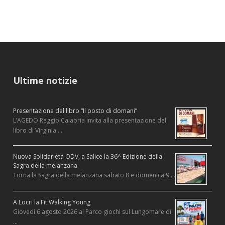
Ultime notizie
Presentazione del libro “Il posto di domani”
L’AGEDO Reggio Calabria invita alla presentazione del
libro di Virginia …
Nuova Solidarietà ODV, a Salice la 36^ Edizione della
Sagra della melanzana
Torna la Sagra della melanzana sabato 8 e domenica 9 …
A Locri la Fit Walking Young
Giovedì 6 agosto 2026 al Parco giochi sul Lungomare di
…