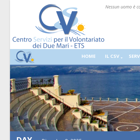
Nessun uomo è cos
HOME
IL CSV
SERV
DAY