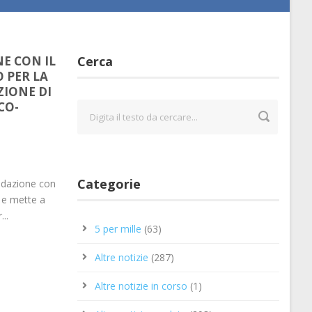
E CON IL
Cerca
 PER LA
ZIONE DI
CO-
Categorie
ondazione con
e e mette a
...
5 per mille
(63)
Altre notizie
(287)
Altre notizie in corso
(1)