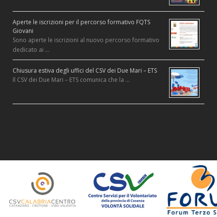
Aperte le iscrizioni per il percorso formativo FQTS
Giovani
Sono aperte le iscrizioni al nuovo percorso formativo
dedicato ai …
Chiusura estiva degli uffici del CSV dei Due Mari – ETS
Il CSV dei Due Mari – ETS comunica che la …