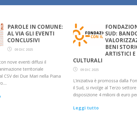
PAROLE IN COMUNE:
FONDAZION
AL VIA GLI EVENTI
SUD: BANDO
CONCLUSIVI
VALORIZZA
BENI STORI
09 DIC 2025
ARTISTICI E
CULTURALI
on nove eventi diffusi il
animazione territoriale
09 DIC 2025
l CSV dei Due Mari nella Piana
L’iniziativa è promossa dalla F
....
il Sud, si rivolge al Terzo settor
disposizione 4 milioni di euro per
o
Leggi tutto