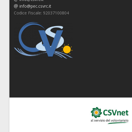
info@pec.csvrc.it
Codice Fiscale: 92037100804