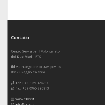
Contatti
Centro Servizi per il Volontariato
dei Due Mari
- ETS
Via Frangipane III trav. priv. 20
89129 Reggio Calabria
Tel: +39 0965 324734
Fax: +39 0965 890813
www.csvrc.it
info@csvrc.it