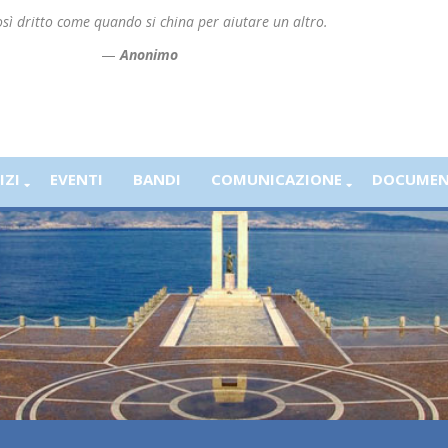
ì dritto come quando si china per aiutare un altro.
—
Anonimo
IZI
EVENTI
BANDI
COMUNICAZIONE
DOCUMEN