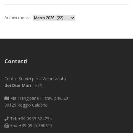
Archivi mensili
Contatti
Centro Servizi per il Volontariato
dei Due Mari
- ETS
Via Frangipane III trav. priv. 20
89129 Reggio Calabria
Tel: +39 0965 324734
Fax: +39 0965 890813